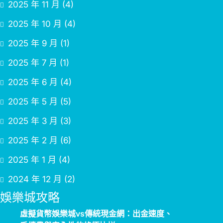
2025 年 11 月
(4)
2025 年 10 月
(4)
2025 年 9 月
(1)
2025 年 7 月
(1)
2025 年 6 月
(4)
2025 年 5 月
(5)
2025 年 3 月
(3)
2025 年 2 月
(6)
2025 年 1 月
(4)
2024 年 12 月
(2)
娛樂城攻略
虛擬貨幣娛樂城vs傳統現金網：出金速度、