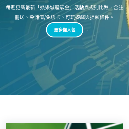
每週更新最新「娛樂城體驗金」活動與規則比較，含註
冊送、免儲值/免綁卡、可玩遊戲與提領條件。
更多懶人包