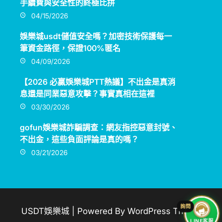
手續費與安全性的終極比拼
04/15/2026
娛樂城usdt儲值安全嗎？加密技術保護每一
筆資金路徑，保證100%匿名
04/09/2026
【2026 必贏娛樂城PTT熱議】不出金是真消
息還是同業惡意攻擊？事實真相在這裡
03/30/2026
gofun娛樂城詐騙調查：網友指控惡意封號、
不出金，這些負面評論是真的嗎？
03/21/2026
USDT娛樂城
| Powered By WordPress Theme
LINE客服