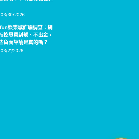
03/30/2026
ofun娛樂城詐騙調查：網
指控惡意封號、不出金，
些負面評論是真的嗎？
03/21/2026