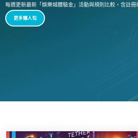
每週更新最新「娛樂城體驗金」活動與規則比較，含註冊
更多懶人包