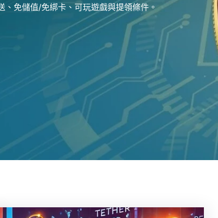
送、免儲值/免綁卡、可玩遊戲與提領條件。