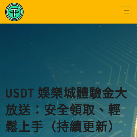
跳
至
主
要
內
容
USDT 娛樂城體驗金大
放送：安全領取、輕
鬆上手（持續更新）