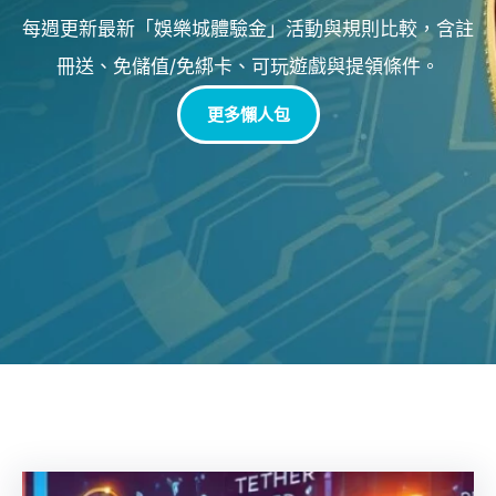
每週更新最新「娛樂城體驗金」活動與規則比較，含註
冊送、免儲值/免綁卡、可玩遊戲與提領條件。
更多懶人包