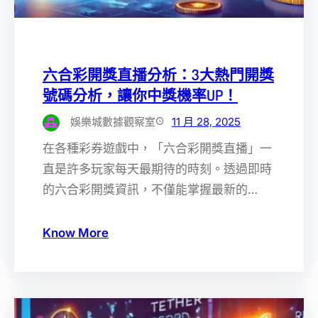
六合彩開獎直播分析：3大熱門開獎
號碼分析，讓你中獎機率UP！
娛樂城數據觀察室
11 月 28, 2025
在各種彩券遊戲中，「六合彩開獎直播」一
直是許多玩家每天最期待的時刻。透過即時
的六合彩開獎資訊，不僅能掌握最新的…
Know More