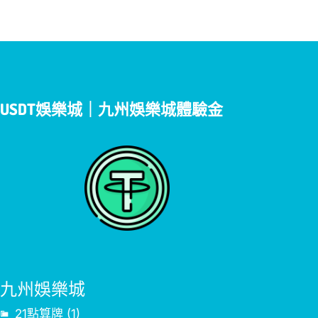
USDT娛樂城｜九州娛樂城體驗金
九州娛樂城
21點算牌
(1)