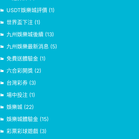
USDT娛樂城評價
(1)
世界盃下注
(1)
九州娛樂城後續
(13)
九州娛樂最新消息
(5)
免費送體驗金
(1)
六合彩開獎
(2)
台灣彩券
(3)
場中投注
(1)
娛樂城
(22)
娛樂城體驗金
(15)
彩票彩球遊戲
(3)