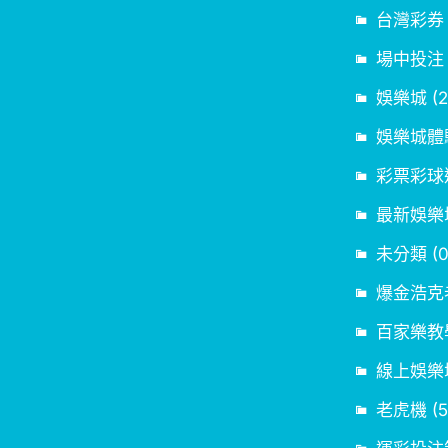
台灣彩券
場中投注
娛樂城
(2
娛樂城體
彩票彩球
最新娛樂
未分類
(0
爆金浩克
百家樂教
線上娛樂
老虎機
(5