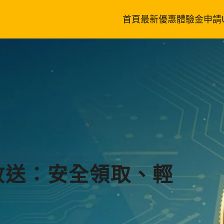
首頁
最新優惠
體驗金申請
大放送：安全領取、輕