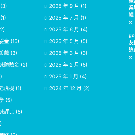
議
(3)
2025 年 9 月
(1)
業
裡
(1)
2025 年 7 月
(1)
2)
2025 年 6 月
(4)
g
驗金
(15)
2025 年 5 月
(5)
友
這
遊戲
(3)
2025 年 3 月
(3)
城體驗金
(2)
2025 年 2 月
(6)
)
2025 年 1 月
(4)
老虎機
(1)
2024 年 12 月
(2)
學
(5)
城評比
(6)
)