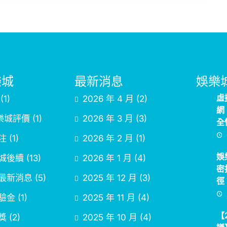
樂城
最新消息
娛樂
虛
(1)
2026 年 4 月
(2)
網
娛樂城評價
(1)
2026 年 3 月
(3)
全
注
(1)
2026 年 2 月
(1)
娛
城後續
(13)
2026 年 1 月
(4)
密
最新消息
(5)
2025 年 12 月
(3)
徑
驗金
(1)
2025 年 11 月
(4)
【
獎
(2)
2025 年 10 月
(4)