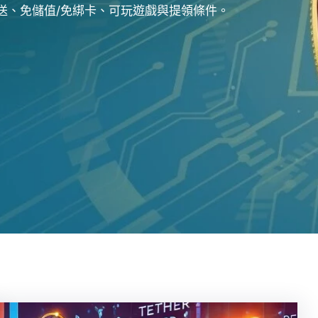
送、免儲值/免綁卡、可玩遊戲與提領條件。