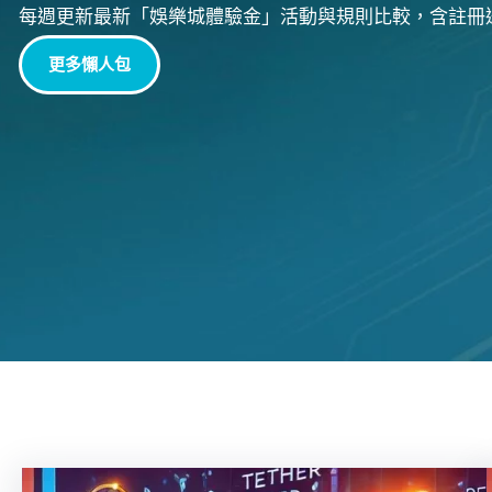
每週更新最新「娛樂城體驗金」活動與規則比較，含註冊
更多懶人包