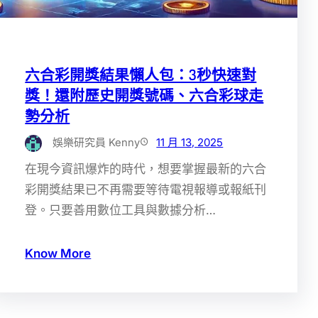
六合彩開獎結果懶人包：3秒快速對
獎！還附歷史開獎號碼、六合彩球走
勢分析
娛樂研究員 Kenny
11 月 13, 2025
在現今資訊爆炸的時代，想要掌握最新的六合
彩開獎結果已不再需要等待電視報導或報紙刊
登。只要善用數位工具與數據分析…
Know More