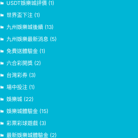
USDT娛樂城評價
(1)
世界盃下注
(1)
九州娛樂城後續
(13)
九州娛樂最新消息
(5)
免費送體驗金
(1)
六合彩開獎
(2)
台灣彩券
(3)
場中投注
(1)
娛樂城
(22)
娛樂城體驗金
(15)
彩票彩球遊戲
(3)
最新娛樂城體驗金
(2)