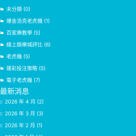
未分類
(0)
爆金浩克老虎機
(1)
百家樂教學
(5)
線上娛樂城評比
(6)
老虎機
(5)
運彩投注策略
(5)
電子老虎機
(7)
最新消息
2026 年 4 月
(2)
2026 年 3 月
(3)
2026 年 2 月
(1)