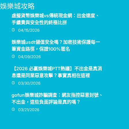
娛樂城攻略
虛擬貨幣娛樂城vs傳統現金網：出金速度、
手續費與安全性的終極比拼
04/15/2026
娛樂城usdt儲值安全嗎？加密技術保護每一
筆資金路徑，保證100%匿名
04/09/2026
【2026 必贏娛樂城PTT熱議】不出金是真消
息還是同業惡意攻擊？事實真相在這裡
03/30/2026
gofun娛樂城詐騙調查：網友指控惡意封號、
不出金，這些負面評論是真的嗎？
03/21/2026