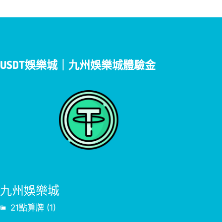
USDT娛樂城｜九州娛樂城體驗金
九州娛樂城
21點算牌
(1)