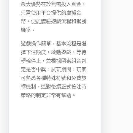
最大優勢在於無需投入真金，
只需使用平台提供的虛擬金
幣，便能體驗遊戲流程和獲勝
機率。
遊戲操作簡單，基本流程是選
擇下注額度，啟動遊戲，等待
轉輪停止，並根據圖案組合判
定是否中獎。試玩期間，玩家
可熟悉各種特殊符號和免費旋
轉機制，這對後續正式投注時
策略的制定非常有幫助。