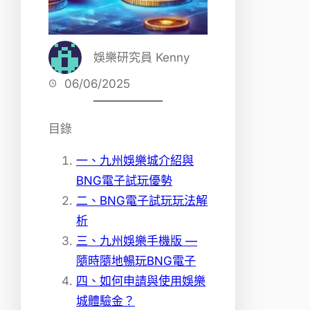
九州娛樂app
九州娛樂城
娛樂研究員 Kenny
06/06/2025
九州娛樂城倒了
九州娛樂城改名
目錄
九州娛樂最新消息
一、九州娛樂城介紹與
BNG電子試玩優勢
優塔娛樂城
二、BNG電子試玩玩法解
析
優塔娛樂城詐騙
三、九州娛樂手機版 —
隨時隨地暢玩BNG電子
六合彩開獎
四、如何申請與使用娛樂
六合彩開獎直播
城體驗金？