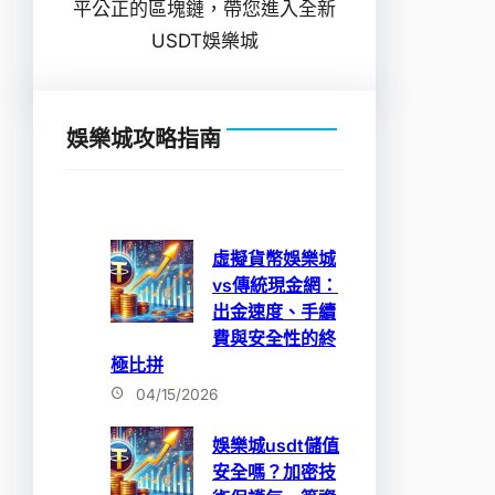
平公正的區塊鏈，帶您進入全新
USDT娛樂城
娛樂城攻略指南
虛擬貨幣娛樂城
vs傳統現金網：
出金速度、手續
費與安全性的終
極比拼
04/15/2026
娛樂城usdt儲值
安全嗎？加密技