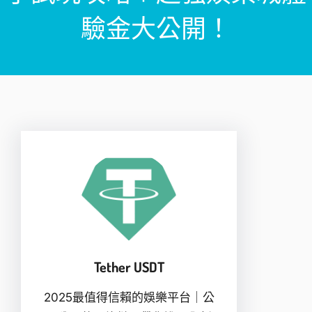
驗金大公開！
Tether USDT
2025最值得信賴的娛樂平台｜公