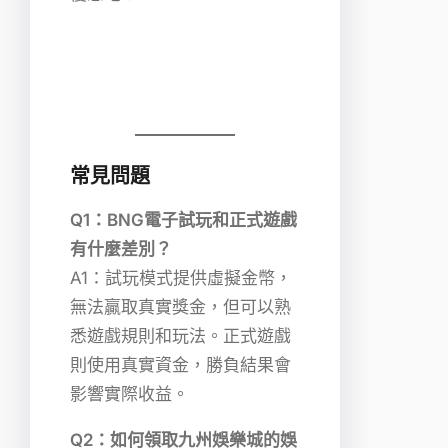
常見問題
Q1：BNG電子試玩和正式遊戲
有什麼差別？
A1：試玩模式提供虛擬金幣，
無法贏取真實獎金，但可以熟
悉遊戲規則和玩法。正式遊戲
則使用真實資金，勝負結果會
影響實際收益。
Q2：如何領取九州娛樂城的娛