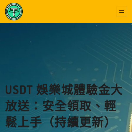
跳
至
主
要
內
容
USDT 娛樂城體驗金大
放送：安全領取、輕
鬆上手（持續更新）