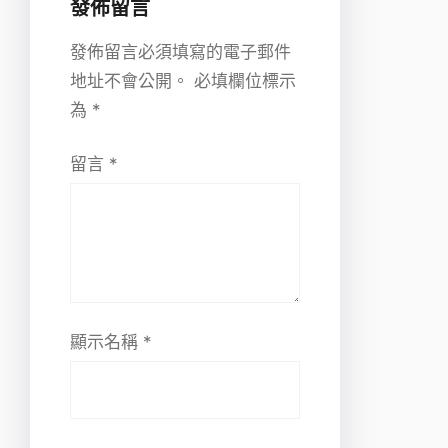
發佈留言
發佈留言必須填寫的電子郵件
地址不會公開。
必填欄位標示
為
*
留言
*
顯示名稱
*