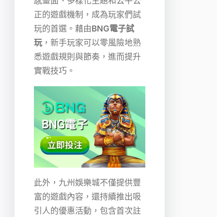
感畫面、多樣化主題和公平公
正的遊戲機制，成為玩家們試
運彩NBA
玩的首選。藉由
BNG電子試
運彩投注策略
玩
，新手玩家可以零風險地熟
悉遊戲規則與節奏，進而提升
金禾娛樂城
實戰技巧。
電子老虎機
此外，九州娛樂城不僅提供豐
富的遊戲內容，還持續推出吸
引人的優惠活動，包含首次註