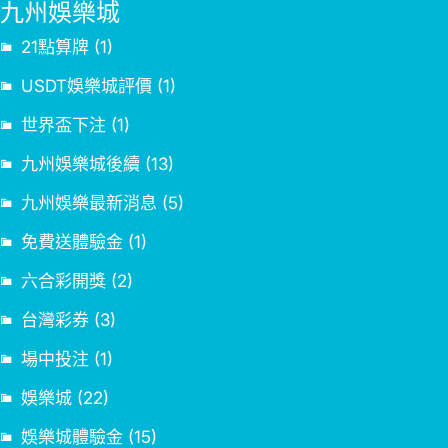
九州娛樂城
21點算牌
(1)
USDT娛樂城評價
(1)
世界盃下注
(1)
九州娛樂城後續
(13)
九州娛樂最新消息
(5)
免費送體驗金
(1)
六合彩開獎
(2)
台灣彩券
(3)
場中投注
(1)
娛樂城
(22)
娛樂城體驗金
(15)