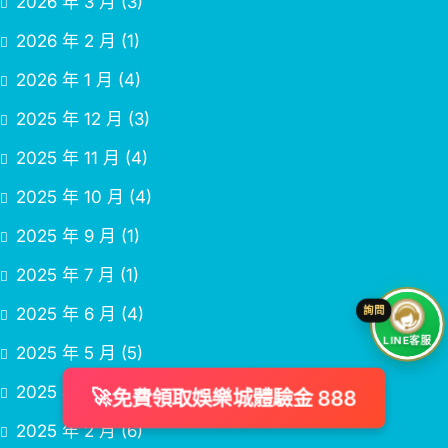
2026 年 3 月
(3)
2026 年 2 月
(1)
2026 年 1 月
(4)
2025 年 12 月
(3)
2025 年 11 月
(4)
2025 年 10 月
(4)
2025 年 9 月
(1)
2025 年 7 月
(1)
2025 年 6 月
(4)
LINE客服
2025 年 5 月
(5)
🚀
2025 年 3 月
(3)
免費領取娛樂城體驗金 888
2025 年 2 月
(6)