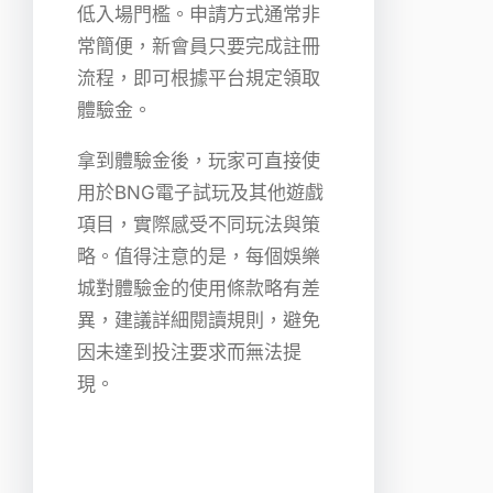
低入場門檻。申請方式通常非
常簡便，新會員只要完成註冊
流程，即可根據平台規定領取
體驗金。
拿到體驗金後，玩家可直接使
用於BNG電子試玩及其他遊戲
項目，實際感受不同玩法與策
略。值得注意的是，每個娛樂
城對體驗金的使用條款略有差
異，建議詳細閱讀規則，避免
因未達到投注要求而無法提
現。