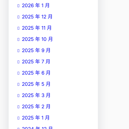
2026 年 1 月
2025 年 12 月
2025 年 11 月
2025 年 10 月
2025 年 9 月
2025 年 7 月
2025 年 6 月
2025 年 5 月
2025 年 3 月
2025 年 2 月
2025 年 1 月
2024 年 12 月