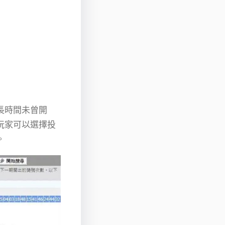
長時間未曾開
玩家可以選擇投
。