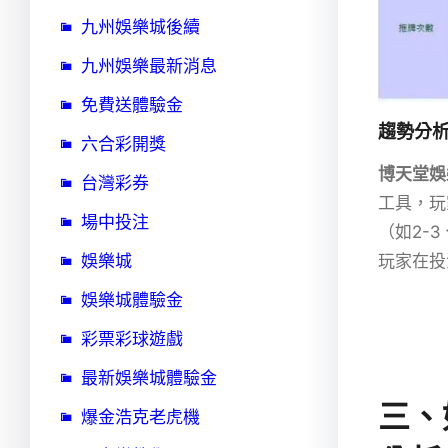
九州娛樂城後續
九州娛樂最新消息
免費送體驗金
趨勢分
六合彩開獎
博天堂娛
台灣彩券
工具，玩
場中投注
（如2-
玩家在投
娛樂城
娛樂城體驗金
彩票彩球遊戲
最新娛樂城體驗金
三、
爆金浩克老虎機