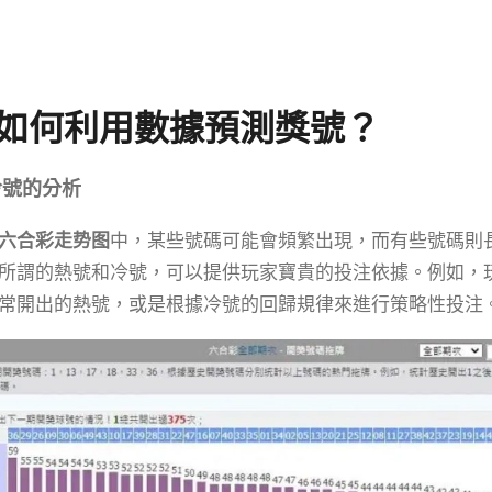
如何利用數據預測獎號？
冷號的分析
六合彩走势图
中，某些號碼可能會頻繁出現，而有些號碼則
所謂的熱號和冷號，可以提供玩家寶貴的投注依據。例如，
常開出的熱號，或是根據冷號的回歸規律來進行策略性投注