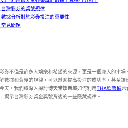
、如何利用博天堂娛樂城的數據工具進行分析？
、台灣彩券的獎號規律
、數據分析對於彩券投注的重要性
、常見問題
彩券不僅是許多人娛樂和希望的來源，更是一個龐大的市場
解數據和背後的規律，可以幫助提高投注的成功率，甚至讓
今天，我們將深入探討
博天堂娛樂城
如何利用
THA娛樂城
六
，揭示台灣彩券獎金獎號背後的一些隱藏規律。