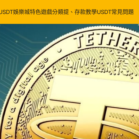
USDT娛樂城特色
遊戲分類
提、存款教學
USDT常見問題