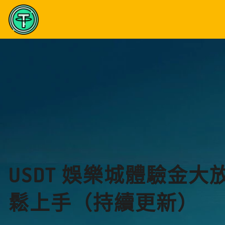
跳
至
主
要
內
容
USDT 娛樂城體驗金
鬆上手（持續更新）