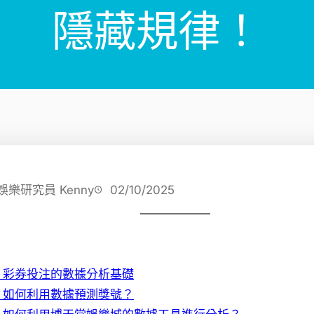
隱藏規律！
娛樂研究員 Kenny
02/10/2025
、彩券投注的數據分析基礎
、如何利用數據預測獎號？