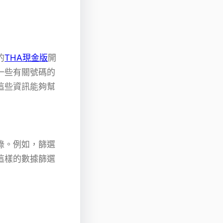
的
THA現金版
開
一些有關號碼的
這些資訊能夠幫
錄。例如，篩選
這樣的數據篩選