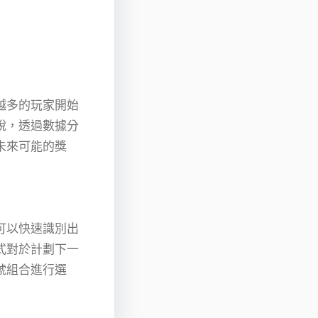
越多的玩家開始
說，透過數據分
未來可能的獎
可以快速識別出
式對於計劃下一
號組合進行選