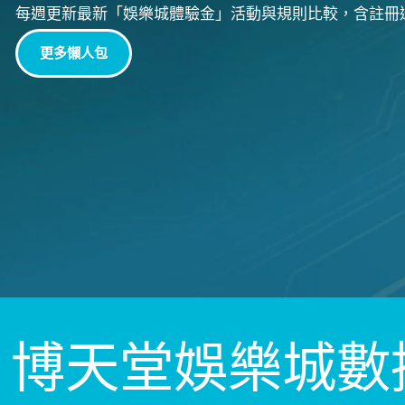
每週更新最新「娛樂城體驗金」活動與規則比較，含註冊
更多懶人包
博天堂娛樂城數