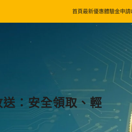
首頁
最新優惠
體驗金申請
大放送：安全領取、輕